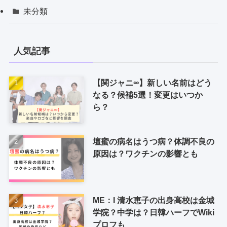
未分類
人気記事
【関ジャニ∞】新しい名前はどう
なる？候補5選！変更はいつか
ら？
壇蜜の病名はうつ病？体調不良の
原因は？ワクチンの影響とも
ME：I 清水恵子の出身高校は金城
学院？中学は？日韓ハーフでWiki
プロフも