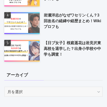
岩瀬洋志がなぜワセリンくん？3
回改名の経緯や経歴まとめ！Wiki
プロフも
【日プ女子】桜庭遥花は岩見沢東
高校を退学した？出身小学校や中
学も調査！
アーカイブ
ア
ー
カ