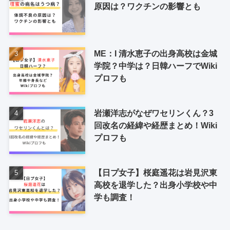
原因は？ワクチンの影響とも
ME：I 清水恵子の出身高校は金城
学院？中学は？日韓ハーフでWiki
プロフも
岩瀬洋志がなぜワセリンくん？3
回改名の経緯や経歴まとめ！Wiki
プロフも
【日プ女子】桜庭遥花は岩見沢東
高校を退学した？出身小学校や中
学も調査！