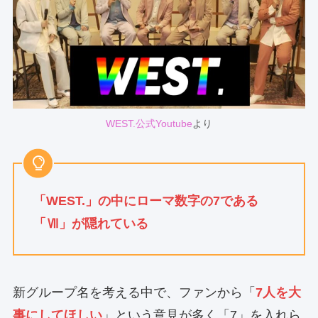
WEST.公式Youtube
より
「WEST.」の中にローマ数字の7である
「Ⅶ」が隠れている
新グループ名を考える中で、ファンから「
7人を大
事にしてほしい
」という意見が多く「7」を入れら