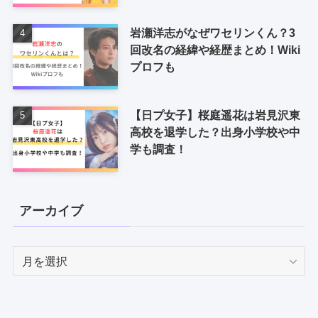
岩瀬洋志がなぜワセリンくん？3
回改名の経緯や経歴まとめ！Wiki
プロフも
【日プ女子】桜庭遥花は岩見沢東
高校を退学した？出身小学校や中
学も調査！
アーカイブ
ア
ー
カ
イ