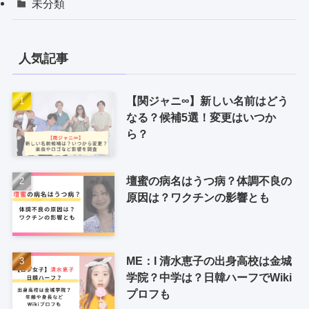
未分類
人気記事
【関ジャニ∞】新しい名前はどう
なる？候補5選！変更はいつか
ら？
壇蜜の病名はうつ病？体調不良の
原因は？ワクチンの影響とも
ME：I 清水恵子の出身高校は金城
学院？中学は？日韓ハーフでWiki
プロフも