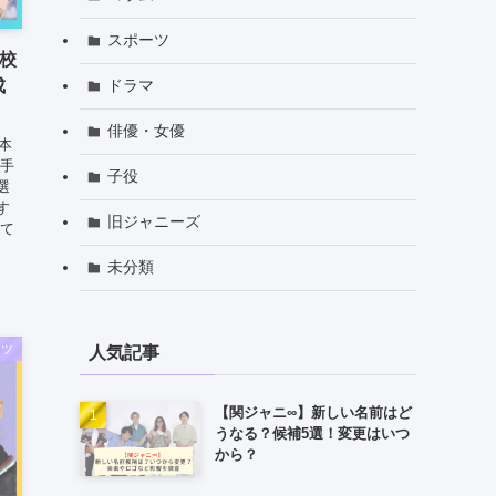
スポーツ
高校
ドラマ
成
俳優・女優
本
選手
子役
選
す
旧ジャニーズ
めて
未分類
ーツ
人気記事
【関ジャニ∞】新しい名前はど
うなる？候補5選！変更はいつ
から？