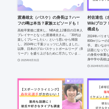
渡邊雄太（バスケ）の身長は？ハー
村佐達也（
フの噂は本当？家族エピソードも！
Wikiプロ
構成も
高校卒業後に渡米し、NBA史上2番目の日本人
プレイヤーとなった渡邊雄太さん。「30代は
2024年パリ
楽しくプレーしたい」という思いから帰国
800mリレー
し、2024年に千葉ジェッツに入団しました。
手。 若いなが
以降、日本のプロバスケットボールリーグ（B
話題になってい
リーグ）を盛り上げるために尽力していま...
の身長や体重な
身中学や高校は
2025年8月31日
2024年8月13日
スポーツ