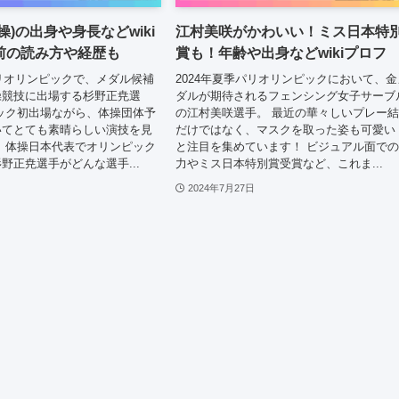
操)の出身や身長などwiki
江村美咲がかわいい！ミス日本特
前の読み方や経歴も
賞も！年齢や出身などwikiプロフ
パリオリンピックで、メダル候補
2024年夏季パリオリンピックにおいて、金
操競技に出場する杉野正尭選
ダルが期待されるフェンシング女子サーブ
ック初出場ながら、体操団体予
の江村美咲選手。 最近の華々しいプレー
いてとても素晴らしい演技を見
だけではなく、マスクを取った姿も可愛い
 体操日本代表でオリンピック
と注目を集めています！ ビジュアル面で
野正尭選手がどんな選手...
力やミス日本特別賞受賞など、これま...
2024年7月27日