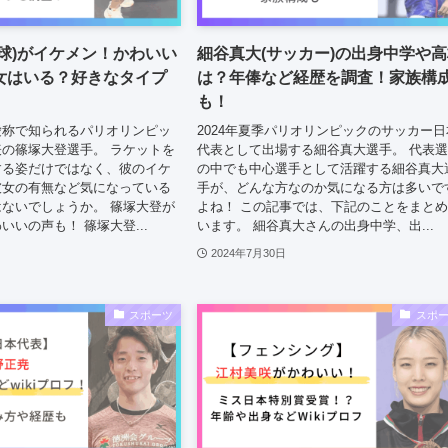
球)がイケメン！かわいい
細谷真大(サッカー)の出身中学や
女はいる？好きなタイプ
は？年俸など経歴を調査！家族構
も！
愛称で知られるパリオリンピッ
2024年夏季パリオリンピックのサッカー日
の篠塚大登選手。 ラケットを
代表として出場する細谷真大選手。 代表
する姿だけではなく、彼のイケ
の中でも中心選手として活躍する細谷真大
彼女の有無など気になっている
手が、どんな方なのか気になる方は多いで
ないでしょうか。 篠塚大登が
よね！ この記事では、下記のことをまと
いいの声も！ 篠塚大登...
います。 細谷真大さんの出身中学、出...
2024年7月30日
スポーツ
スポ