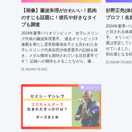
【画像】藤波朱理がかわいい！筋肉
杉野正尭(体
のすじも話題に！彼氏や好きなタイ
プロフ！名
プも調査
2024年夏季
と目される体
2024年夏季パリオリンピック、女子レスリン
手。 オリンピ
グ代表の藤波朱理選手。 過去オリンピック3
選は安定して
連覇を果たし霊長類最強女子とも言われた女
せていました。
子レスリング代表吉田沙保里選手の記録を抜
初出場となる杉
き、メダル獲得も期待されている注目選手で
す！ 記録への期待もさることながら、藤...
2024年7月28日
2024年7月29日
スポーツ