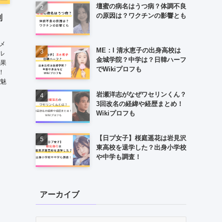
壇蜜の病名はうつ病？体調不良
の原因は？ワクチンの影響とも
別
メ
ME：I 清水恵子の出身高校は
ル
金城学院？中学は？日韓ハーフ
結果
でWikiプロフも
！
の魅
岩瀬洋志がなぜワセリンくん？
3回改名の経緯や経歴まとめ！
Wikiプロフも
【日プ女子】桜庭遥花は岩見沢
東高校を退学した？出身小学校
や中学も調査！
アーカイブ
ア