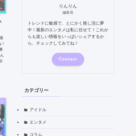
りんりん
編集長
い
トレンドに敏感で、とにかく推し活に夢
！
中！最新のエンタメは私に任せて！これか
らも楽しい情報をいっぱいシェアするか
畑
ら、チェックしてみてね！
ね！
勝
そん
Contact
歩
カテゴリー
ーツ
アイドル
エンタメ
コラム