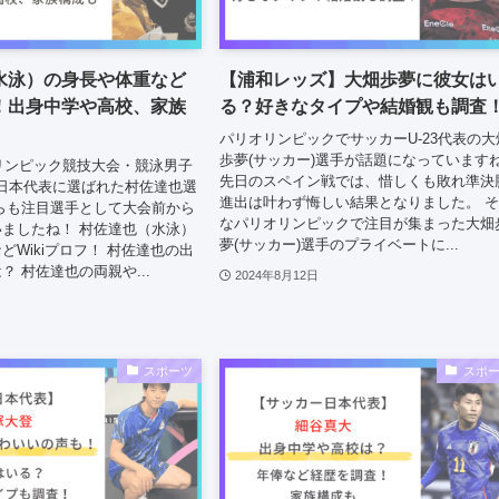
水泳）の身長や体重など
【浦和レッズ】大畑歩夢に彼女は
フ！出身中学や高校、家族
る？好きなタイプや結婚観も調査
パリオリンピックでサッカーU-23代表の大
歩夢(サッカー)選手が話題になっています
オリンピック競技大会・競泳男子
先日のスペイン戦では、惜しくも敗れ準決
の日本代表に選ばれた村佐達也選
進出は叶わず悔しい結果となりました。 
らも注目選手として大会前から
なパリオリンピックで注目が集まった大畑
ましたね！ 村佐達也（水泳）
夢(サッカー)選手のプライベートに...
どWikiプロフ！ 村佐達也の出
？ 村佐達也の両親や...
2024年8月12日
スポーツ
スポ