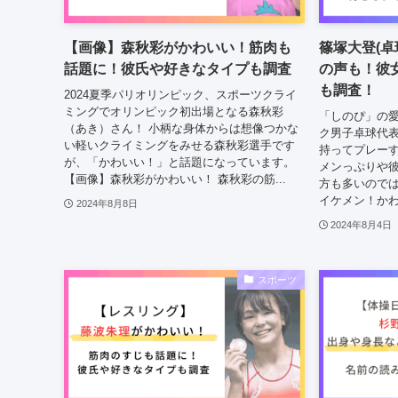
【画像】森秋彩がかわいい！筋肉も
篠塚大登(卓
話題に！彼氏や好きなタイプも調査
の声も！彼
も調査！
2024夏季パリオリンピック、スポーツクライ
ミングでオリンピック初出場となる森秋彩
「しのぴ」の
（あき）さん！ 小柄な身体からは想像つかな
ク男子卓球代表
い軽いクライミングをみせる森秋彩選手です
持ってプレー
が、「かわいい！」と話題になっています。
メンっぷりや
【画像】森秋彩がかわいい！ 森秋彩の筋...
方も多いのでは
イケメン！かわ
2024年8月8日
2024年8月4日
スポーツ