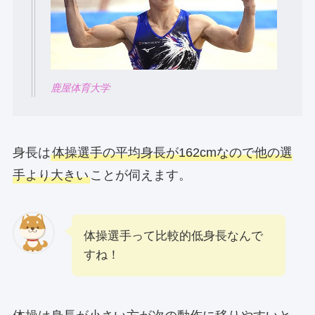
鹿屋体育大学
身長は
体操選手の平均身長が162cmなので他の選
手より大きい
ことが伺えます。
体操選手って比較的低身長なんで
すね！