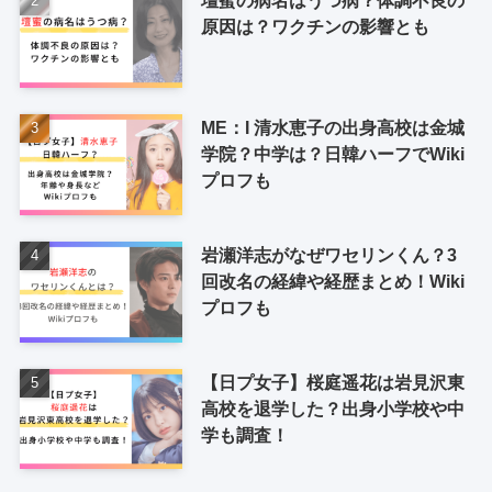
壇蜜の病名はうつ病？体調不良の
原因は？ワクチンの影響とも
ME：I 清水恵子の出身高校は金城
学院？中学は？日韓ハーフでWiki
プロフも
岩瀬洋志がなぜワセリンくん？3
回改名の経緯や経歴まとめ！Wiki
プロフも
【日プ女子】桜庭遥花は岩見沢東
高校を退学した？出身小学校や中
学も調査！