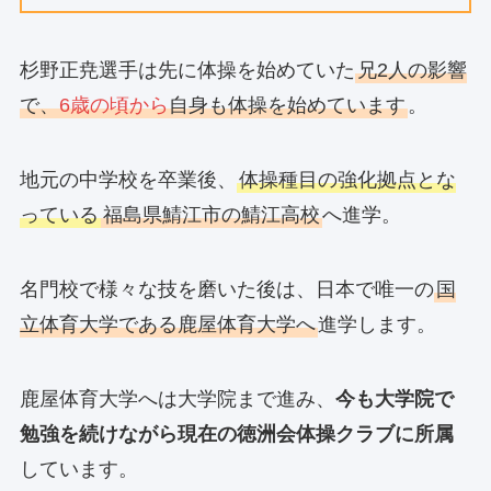
杉野正尭選手は先に体操を始めていた
兄2人の影響
で、
6歳の頃から
自身も体操を始めています
。
地元の中学校を卒業後、
体操種目の強化拠点とな
っている
福島県鯖江市の鯖江高校
へ進学。
名門校で様々な技を磨いた後は、日本で唯一の
国
立体育大学である鹿屋体育大学へ
進学します。
鹿屋体育大学へは大学院まで進み、
今も大学院で
勉強を続けながら現在の徳洲会体操クラブに所属
しています。