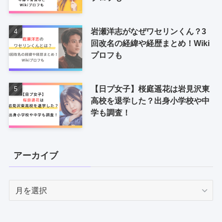
岩瀬洋志がなぜワセリンくん？3
回改名の経緯や経歴まとめ！Wiki
プロフも
【日プ女子】桜庭遥花は岩見沢東
高校を退学した？出身小学校や中
学も調査！
アーカイブ
ア
ー
カ