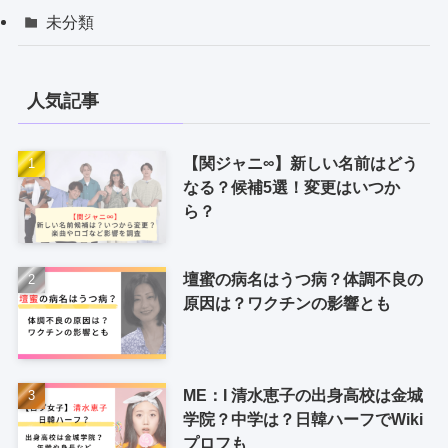
未分類
人気記事
【関ジャニ∞】新しい名前はどう
なる？候補5選！変更はいつか
ら？
壇蜜の病名はうつ病？体調不良の
原因は？ワクチンの影響とも
ME：I 清水恵子の出身高校は金城
学院？中学は？日韓ハーフでWiki
プロフも