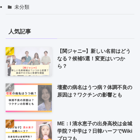
未分類
人気記事
【関ジャニ∞】新しい名前はどう
なる？候補5選！変更はいつか
ら？
壇蜜の病名はうつ病？体調不良の
原因は？ワクチンの影響とも
ME：I 清水恵子の出身高校は金城
学院？中学は？日韓ハーフでWiki
プロフも