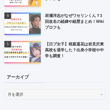
岩瀬洋志がなぜワセリンくん？3
回改名の経緯や経歴まとめ！Wiki
プロフも
【日プ女子】桜庭遥花は岩見沢東
高校を退学した？出身小学校や中
学も調査！
アーカイブ
ア
ー
カ