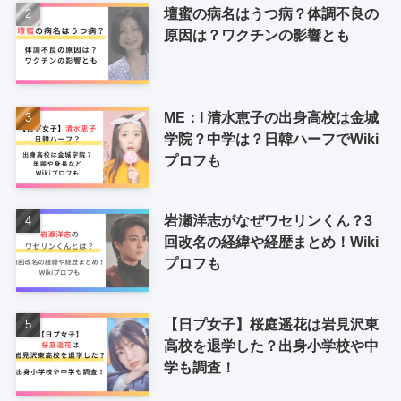
壇蜜の病名はうつ病？体調不良の
原因は？ワクチンの影響とも
ME：I 清水恵子の出身高校は金城
学院？中学は？日韓ハーフでWiki
プロフも
岩瀬洋志がなぜワセリンくん？3
回改名の経緯や経歴まとめ！Wiki
プロフも
【日プ女子】桜庭遥花は岩見沢東
高校を退学した？出身小学校や中
学も調査！