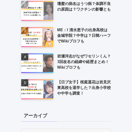
壇蜜の病名はうつ病？体調不良
の原因は？ワクチンの影響とも
ME：I 清水恵子の出身高校は
金城学院？中学は？日韓ハーフ
でWikiプロフも
岩瀬洋志がなぜワセリンくん？
3回改名の経緯や経歴まとめ！
Wikiプロフも
【日プ女子】桜庭遥花は岩見沢
東高校を退学した？出身小学校
や中学も調査！
アーカイブ
ア