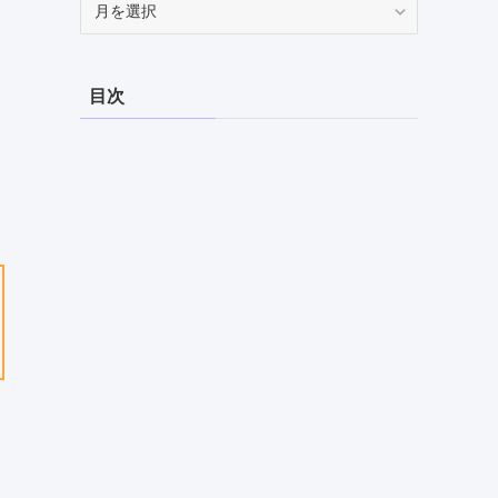
ー
カ
イ
目次
ブ