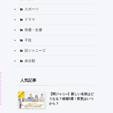
スポーツ
ドラマ
俳優・女優
子役
旧ジャニーズ
未分類
人気記事
【関ジャニ∞】新しい名前はど
うなる？候補5選！変更はいつ
から？