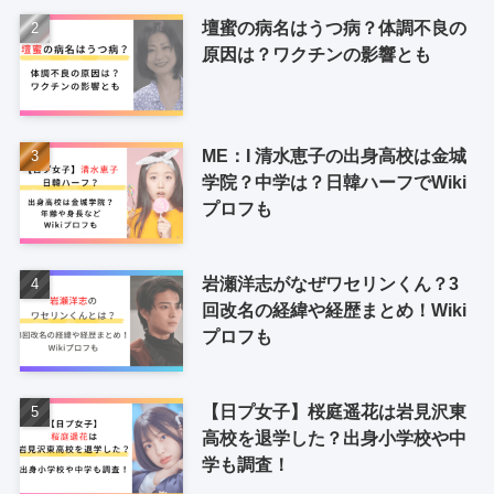
壇蜜の病名はうつ病？体調不良の
原因は？ワクチンの影響とも
ME：I 清水恵子の出身高校は金城
学院？中学は？日韓ハーフでWiki
プロフも
岩瀬洋志がなぜワセリンくん？3
回改名の経緯や経歴まとめ！Wiki
プロフも
【日プ女子】桜庭遥花は岩見沢東
高校を退学した？出身小学校や中
学も調査！