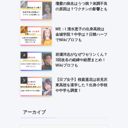
壇蜜の病名はうつ病？体調不良
の原因は？ワクチンの影響とも
ME：I 清水恵子の出身高校は
金城学院？中学は？日韓ハーフ
でWikiプロフも
岩瀬洋志がなぜワセリンくん？
3回改名の経緯や経歴まとめ！
Wikiプロフも
【日プ女子】桜庭遥花は岩見沢
東高校を退学した？出身小学校
や中学も調査！
アーカイブ
ア