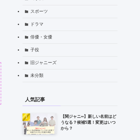
スポーツ
ドラマ
俳優・女優
子役
旧ジャニーズ
未分類
人気記事
【関ジャニ∞】新しい名前はど
うなる？候補5選！変更はいつ
から？