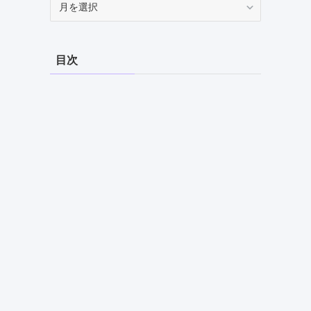
ー
カ
イ
目次
ブ