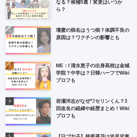
なる？候補5選！変更はいつか
ら？
壇蜜の病名はうつ病？体調不良の
原因は？ワクチンの影響とも
ME：I 清水恵子の出身高校は金城
学院？中学は？日韓ハーフでWiki
プロフも
岩瀬洋志がなぜワセリンくん？3
回改名の経緯や経歴まとめ！Wiki
プロフも
【日プ女子】桜庭遥花は岩見沢東