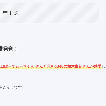
目次
愛発覚！
1(ぱーてぃーちゃん)さんと元AKB48の柏木由紀さんが熱愛
し
中だそうです。