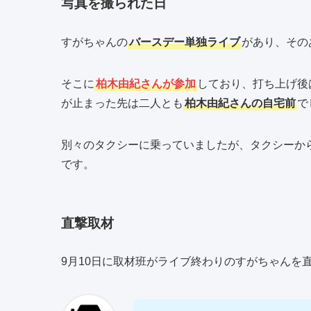
写真を撮られた日
すがちゃんの
バースデー単独ライブ
があり、その
そこに
柏木由紀さんが参加
しており、打ち上げ後
が止まった先は二人とも
柏木由紀さんの自宅前
で
別々のタクシーに乗っていましたが、タクシーか
です。
直撃取材
9月10日に取材班がライブ終わりのすがちゃんを