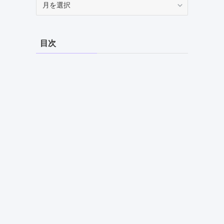
ー
カ
イ
目次
ブ