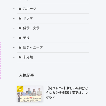
スポーツ
ドラマ
俳優・女優
子役
旧ジャニーズ
未分類
人気記事
【関ジャニ∞】新しい名前はど
うなる？候補5選！変更はいつ
から？