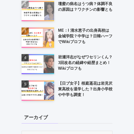
壇蜜の病名はうつ病？体調不良
の原因は？ワクチンの影響とも
ME：I 清水恵子の出身高校は
金城学院？中学は？日韓ハーフ
でWikiプロフも
岩瀬洋志がなぜワセリンくん？
3回改名の経緯や経歴まとめ！
Wikiプロフも
【日プ女子】桜庭遥花は岩見沢
東高校を退学した？出身小学校
や中学も調査！
アーカイブ
ア