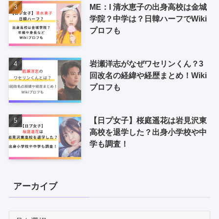
ME：I 清水恵子の出身高校は金城
学院？中学は？日韓ハーフでWiki
プロフも
岩瀬洋志がなぜワセリンくん？3
回改名の経緯や経歴まとめ！Wiki
プロフも
【日プ女子】桜庭遥花は岩見沢東
高校を退学した？出身小学校や中
学も調査！
アーカイブ
ア