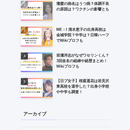
壇蜜の病名はうつ病？体調不良
の原因は？ワクチンの影響とも
ME：I 清水恵子の出身高校は
金城学院？中学は？日韓ハーフ
でWikiプロフも
岩瀬洋志がなぜワセリンくん？
3回改名の経緯や経歴まとめ！
Wikiプロフも
【日プ女子】桜庭遥花は岩見沢
東高校を退学した？出身小学校
や中学も調査！
アーカイブ
ア