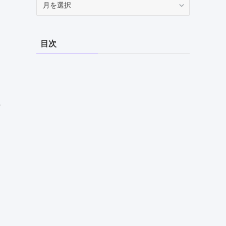
ー
カ
イ
目次
ブ
ン