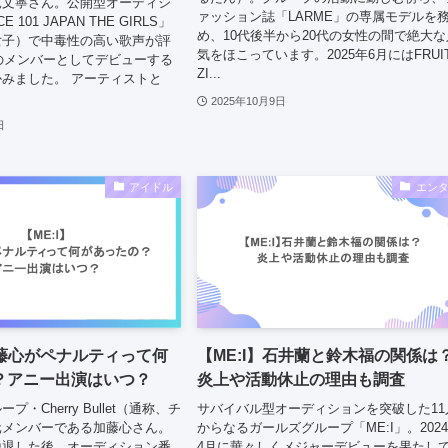
見文寧さん。公開型オーディシ
ァッション誌「LARME」の専属モデルを
 101 JAPAN THE GIRLS」
め、10代後半から20代の女性の間で絶大な
女子）で中毒性の高い歌声が評
気をほこっています。2025年6月にはFRUI
Iのメンバーとしてデビューする
ZI...
みました。 アーティストと
2025年10月9日
日
アイドル
エン
加藤心がペナルティって何
【ME:I】石井蘭と鈴木福の関係は
？アニー出演はいつ？
炎上や活動休止の理由も調査
・Cherry Bullet（通称、チ
サバイバル型オーディションを突破した11
元メンバーである加藤心さん。
からなるガールズグループ「ME:I」。202
脱退した後、オーディション番
4月に華々しくメジャーデビューを果たし