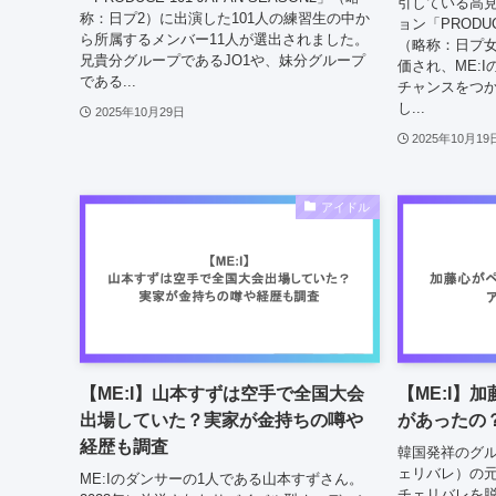
引している高
称：日プ2）に出演した101人の練習生の中か
ョン「PRODUCE
ら所属するメンバー11人が選出されました。
（略称：日プ
兄貴分グループであるJO1や、妹分グループ
価され、ME:
である...
チャンスをつか
し...
2025年10月29日
2025年10月19
アイドル
【ME:I】山本すずは空手で全国大会
【ME:I】
出場していた？実家が金持ちの噂や
があったの
経歴も調査
韓国発祥のグループ
ェリバレ）の
ME:Iのダンサーの1人である山本すずさん。
チェリバレを