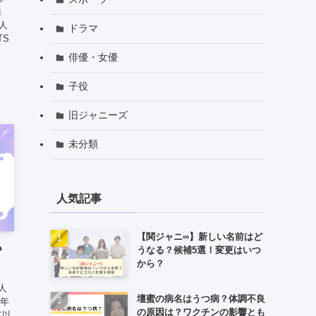
務
人
ドラマ
TS
俳優・女優
子役
旧ジャニーズ
タメ
未分類
人気記事
【関ジャニ∞】新しい名前はど
うなる？候補5選！変更はいつ
？
から？
人
壇蜜の病名はうつ病？体調不良
4年
の原因は？ワクチンの影響とも
て以