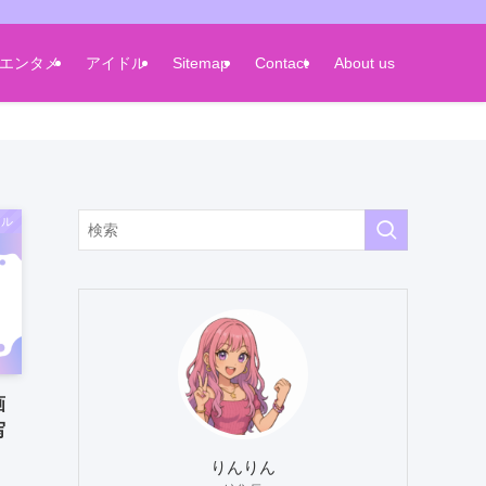
エンタメ
アイドル
Sitemap
Contact
About us
ドル
画
写
りんりん