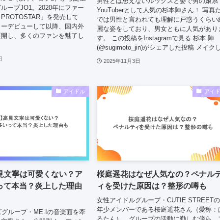
男性とは思えないルックスと姿で男の娘系
ループJO1。2020年にファー
YouTuberとして人気の杉本陣さん！ 写真
PROTOSTAR」を発売して
では男性と言われても理解に戸惑うくらい
ャーデビューして以降、国内外
麗な姿をしており、男女ともに人気があり
展開し、多くのファンを魅了し
す。 この投稿をInstagramで見る 杉本 陣
(@sugimoto_jin)がシェアした投稿 メイクし.
日
2025年11月3日
アイドル
アイ
高見文寧は可愛くない？ア
桜庭遥花はなぜ人気なの？ペナル
って本当？炎上した理由
ィを受けた原因は？整形の噂も
女性アイドルグループ・CUTIE STREET
年少メンバーである桜庭遥花さん（愛称：
ズグループ・ME:Iの音楽面を牽
るたん）。グループの活動に勤しむ傍ら、