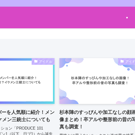
アイドル
アイ
ンバーを人気順に紹介！メン
杉本陣のすっぴんや加工なしの顔
ケメン三銃士についても
像まとめ！卒アルや整形前の昔の
真も調査！
ョン「PRODUCE 101
ーズン1（以下、日プ1）から誕生