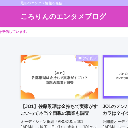
最新のエンタメ情報を発信！
ころりんのエンタメブログ
ています。
アイドル
【JO1】佐藤景瑚は金持ちで実家がす
JO1のメ
ごいって本当？両親の職業も調査
カラは？イ
オーディション番組「PRODUCE 101
公開型オーディシ
JAPAN」（以下、日プ1）に参加し、JO1のメ
JAPAN」シ