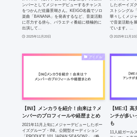
ンバーとしてメジャーデビューするチャンス
したボーイズグ
をつかんだ佐藤景瑚さん。KEIGO名義でソロ
ストシングル「
楽曲「BANANA」を発表するなど、音楽活動
華々しくメジ
に尽力する傍ら、バラエティ番組に積極的に
で音楽活動を
出演して...
ています。...
2025年11月20日
2025年11月10
アイドル
【INI】メンカラを紹介！由来は？メ
【ME:I】
ンバーのプロフィールや経歴まとめ
ンチが多い
も
2021年11月上旬にメジャーデビューしたボー
イズグループ・INI。公開型オーディション
11人組ガール
「PRODUCE 101 JAPAN SEASON2」（略