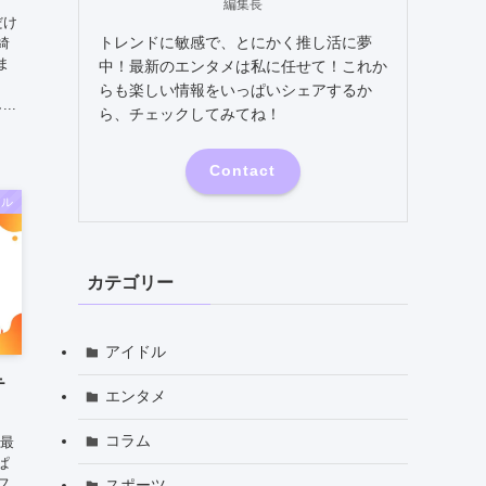
編集長
だけ
トレンドに敏感で、とにかく推し活に夢
綺
ま
中！最新のエンタメは私に任せて！これか
らも楽しい情報をいっぱいシェアするか
..
ら、チェックしてみてね！
Contact
ドル
カテゴリー
アイドル
テ
エンタメ
コラム
の最
ぱ
フ
スポーツ