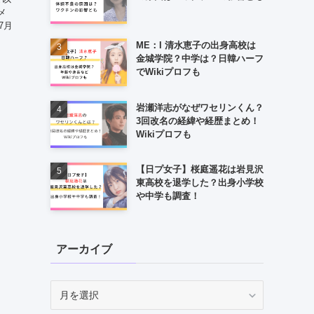
メ
7月
ME：I 清水恵子の出身高校は
金城学院？中学は？日韓ハーフ
でWikiプロフも
岩瀬洋志がなぜワセリンくん？
3回改名の経緯や経歴まとめ！
Wikiプロフも
【日プ女子】桜庭遥花は岩見沢
東高校を退学した？出身小学校
や中学も調査！
アーカイブ
ア
ー