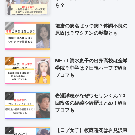
ら？
壇蜜の病名はうつ病？体調不良の
原因は？ワクチンの影響とも
ME：I 清水恵子の出身高校は金城
学院？中学は？日韓ハーフでWiki
プロフも
岩瀬洋志がなぜワセリンくん？3
回改名の経緯や経歴まとめ！Wiki
プロフも
【日プ女子】桜庭遥花は岩見沢東