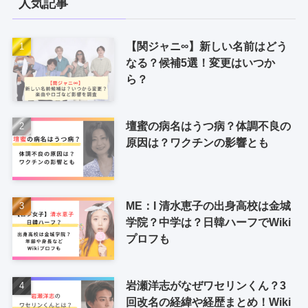
人気記事
【関ジャニ∞】新しい名前はどう
なる？候補5選！変更はいつか
ら？
壇蜜の病名はうつ病？体調不良の
原因は？ワクチンの影響とも
ME：I 清水恵子の出身高校は金城
学院？中学は？日韓ハーフでWiki
プロフも
岩瀬洋志がなぜワセリンくん？3
回改名の経緯や経歴まとめ！Wiki