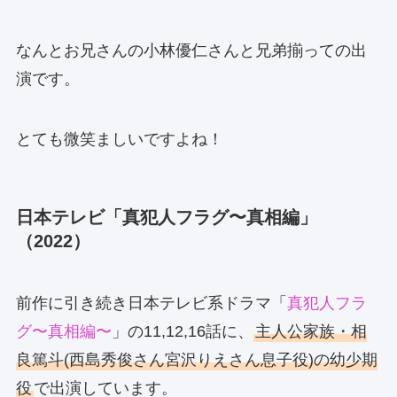
なんとお兄さんの小林優仁さんと兄弟揃っての出
演です。
とても微笑ましいですよね！
日本テレビ「真犯人フラグ〜真相編」
（2022）
前作に引き続き日本テレビ系ドラマ「
真犯人フラ
グ〜真相編〜
」の11,12,16話に、
主人公家族・相
良篤斗(西島秀俊さん宮沢りえさん息子役)の幼少期
役
で出演しています。