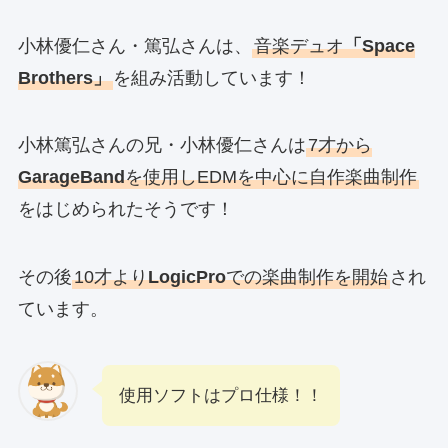
小林優仁さん・篤弘さんは、
音楽デュオ
「Space
Brothers」
を組み活動しています！
小林篤弘さんの兄・小林優仁さんは
7才から
GarageBand
を使用しEDMを中心に自作楽曲制作
をはじめられたそうです！
その後
10才より
LogicPro
での楽曲制作を開始
され
ています。
使用ソフトはプロ仕様！！