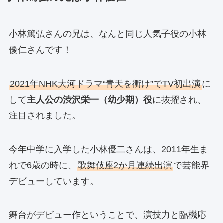
小林篤弘さんの兄は、なんと同じ人気子役の小林
優仁さんです！
2021年NHK大河ドラマ“青天を衝け”でTV初出演
に
して
主人公の渋沢栄一（幼少期）役
に抜擢され、
注目されました。
今年中学に入学した小林優二さんは、2011年生ま
れで6歳の時に、
歌舞伎座2か月連続出演
で芸能界
デビューしています。
舞台がデビュー作ということで、演技力と臨機応