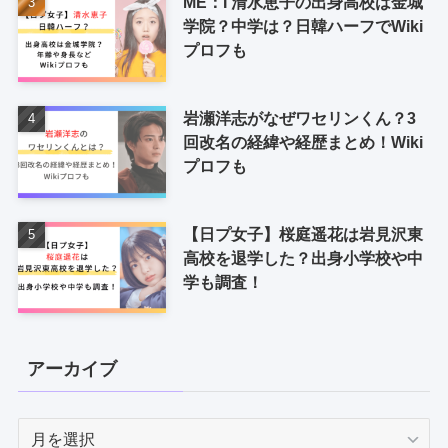
ME：I 清水恵子の出身高校は金城
学院？中学は？日韓ハーフでWiki
プロフも
岩瀬洋志がなぜワセリンくん？3
回改名の経緯や経歴まとめ！Wiki
プロフも
【日プ女子】桜庭遥花は岩見沢東
高校を退学した？出身小学校や中
学も調査！
アーカイブ
ア