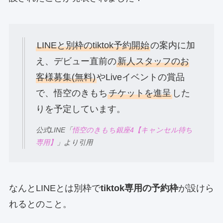
LINEと別枠のtiktok予約開始
の案内に加
え、デビュー直前の
新人スタッフのお
客様募集(無料)
やLiveイベントの賞品
で、悟空のきもち
チケットを進呈
した
りを予定しています。
公式LINE「
悟空のきもち銀座4【キャンセル待ち
専用】
」より引用
なんとLINEとは別枠で
tiktok専用の予約枠
が設けら
れるとのこと。