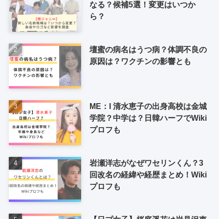
なる？候補5選！変更はいつか
ら？
壇蜜の病名はうつ病？体調不良の
原因は？ワクチンの影響とも
ME：I 清水恵子の出身高校は金城
学院？中学は？日韓ハーフでWiki
プロフも
岩瀬洋志がなぜワセリンくん？3
回改名の経緯や経歴まとめ！Wiki
プロフも