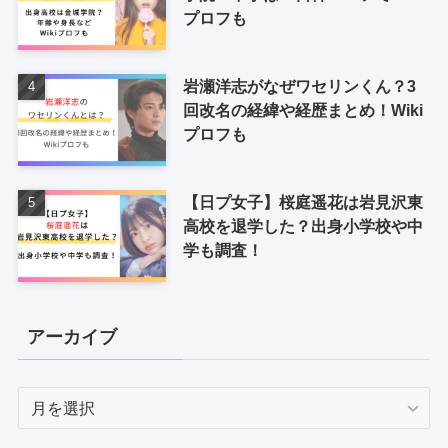
プロフも
岩瀬洋志がなぜワセリンくん？3
回改名の経緯や経歴まとめ！Wiki
プロフも
【日プ女子】桜庭遥花は岩見沢東
高校を退学した？出身小学校や中
学も調査！
アーカイブ
ア
ー
カ