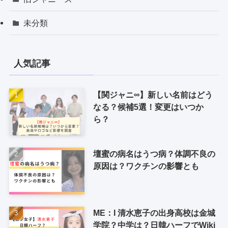
未分類
人気記事
【関ジャニ∞】新しい名前はどう
なる？候補5選！変更はいつか
ら？
壇蜜の病名はうつ病？体調不良の
原因は？ワクチンの影響とも
ME：I 清水恵子の出身高校は金城
学院？中学は？日韓ハーフでWiki