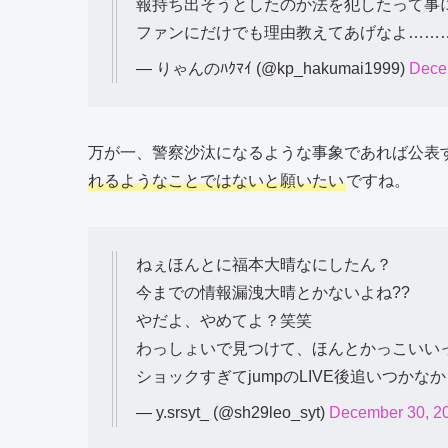
報持ち出そうとしたのか法を犯したって事に
ファンにだけでも理由教えてあげなよ……
— りゃんのﾊｸﾏｲ (@kp_hakumai1999)
Dece
万が一、警察沙汰になるような事象であれば公表
れるようなことではないと願いたい
ですね。
ねぇほんとに福本大晴なにしたん？
今までの情報漏洩大晴とかないよね??
やだよ、やめてよ？笑笑
わっしょいで見つけて、ほんとかっこいいっ
ショックすぎてjumpのLIVE後追いつかな
— y.srsyt_ (@sh29leo_syt)
December 30, 2