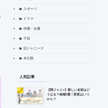
スポーツ
約
ドラマ
俳優・女優
子役
旧ジャニーズ
未分類
人気記事
【関ジャニ∞】新しい名前はど
うなる？候補5選！変更はいつ
から？