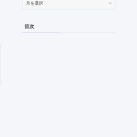
ー
カ
イ
目次
ブ