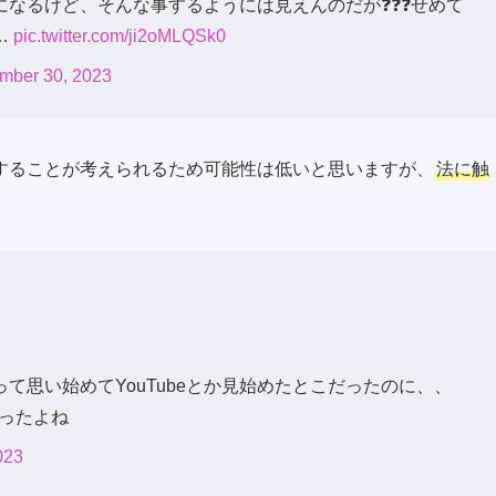
なるけど、そんな事するようには見えんのだが❓❓❓せめて
…
pic.twitter.com/ji2oMLQSk0
mber 30, 2023
することが考えられるため可能性は低いと思いますが、
法に触
て思い始めてYouTubeとか見始めたとこだったのに、、
かったよね
023