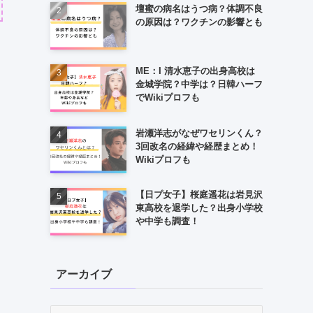
壇蜜の病名はうつ病？体調不良
の原因は？ワクチンの影響とも
ME：I 清水恵子の出身高校は
金城学院？中学は？日韓ハーフ
でWikiプロフも
岩瀬洋志がなぜワセリンくん？
3回改名の経緯や経歴まとめ！
Wikiプロフも
【日プ女子】桜庭遥花は岩見沢
東高校を退学した？出身小学校
や中学も調査！
アーカイブ
ア