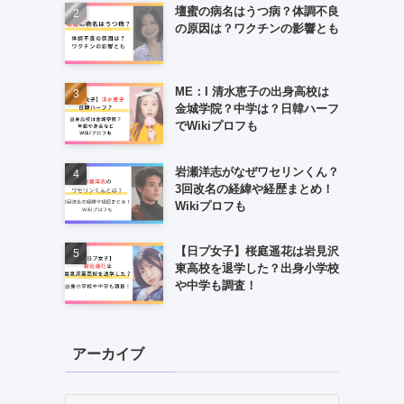
壇蜜の病名はうつ病？体調不良
の原因は？ワクチンの影響とも
ME：I 清水恵子の出身高校は
金城学院？中学は？日韓ハーフ
でWikiプロフも
岩瀬洋志がなぜワセリンくん？
3回改名の経緯や経歴まとめ！
Wikiプロフも
【日プ女子】桜庭遥花は岩見沢
東高校を退学した？出身小学校
や中学も調査！
アーカイブ
ア