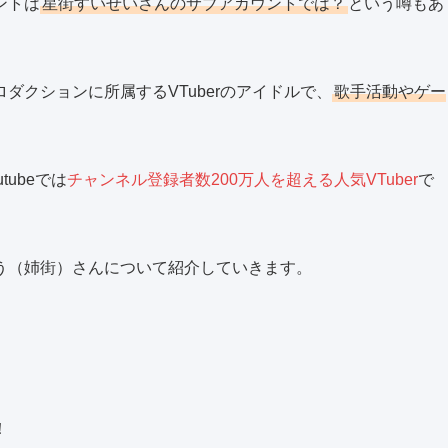
ントは
星街すいせいさんのサブアカウントでは？
という噂もあ
ダクションに所属するVTuberのアイドルで、
歌手活動やゲー
ubeでは
チャンネル登録者数200万人を超える人気VTuber
で
う（姉街）さんについて紹介していきます。
！