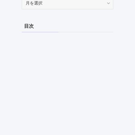
ー
カ
イ
目次
ブ