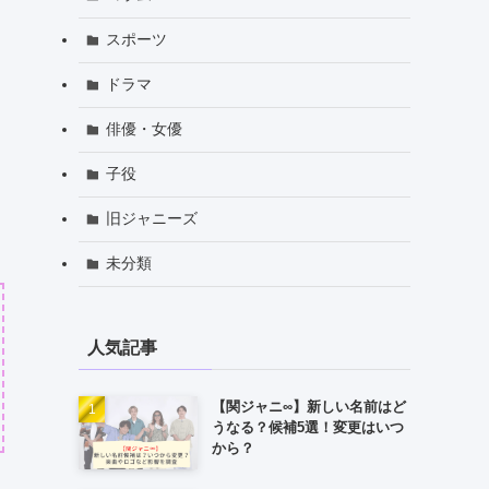
スポーツ
ドラマ
俳優・女優
子役
旧ジャニーズ
未分類
人気記事
【関ジャニ∞】新しい名前はど
うなる？候補5選！変更はいつ
から？