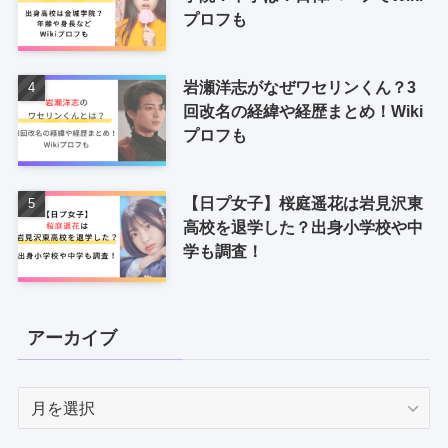
プロフも
岩瀬洋志がなぜワセリンくん？3
回改名の経緯や経歴まとめ！Wiki
プロフも
【日プ女子】桜庭遥花は岩見沢東
高校を退学した？出身小学校や中
学も調査！
アーカイブ
ア
ー