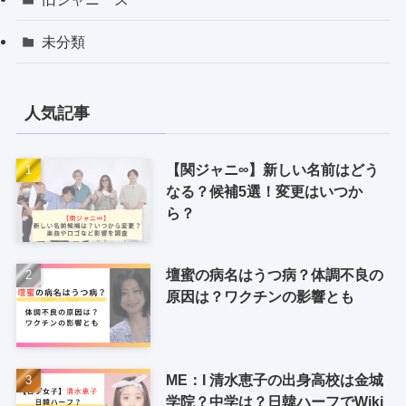
未分類
人気記事
【関ジャニ∞】新しい名前はどう
なる？候補5選！変更はいつか
ら？
壇蜜の病名はうつ病？体調不良の
原因は？ワクチンの影響とも
ME：I 清水恵子の出身高校は金城
学院？中学は？日韓ハーフでWiki