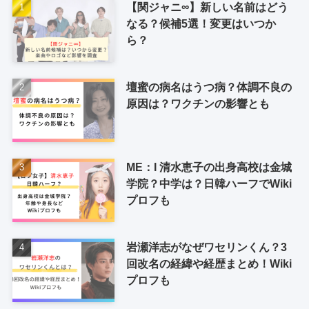
【関ジャニ∞】新しい名前はどう
なる？候補5選！変更はいつか
ら？
壇蜜の病名はうつ病？体調不良の
原因は？ワクチンの影響とも
ME：I 清水恵子の出身高校は金城
学院？中学は？日韓ハーフでWiki
プロフも
岩瀬洋志がなぜワセリンくん？3
回改名の経緯や経歴まとめ！Wiki
プロフも