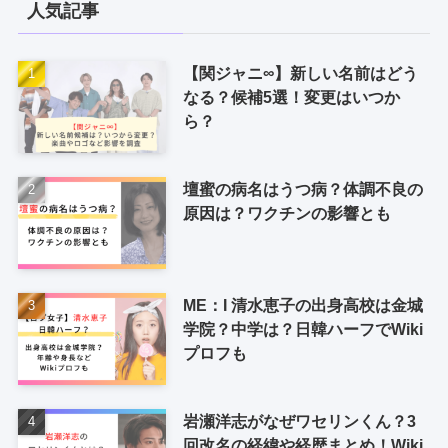
人気記事
【関ジャニ∞】新しい名前はどう
なる？候補5選！変更はいつか
ら？
壇蜜の病名はうつ病？体調不良の
原因は？ワクチンの影響とも
ME：I 清水恵子の出身高校は金城
学院？中学は？日韓ハーフでWiki
プロフも
岩瀬洋志がなぜワセリンくん？3
回改名の経緯や経歴まとめ！Wiki