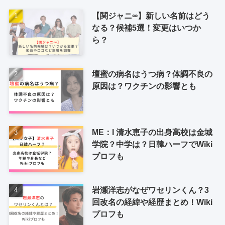
【関ジャニ∞】新しい名前はどう
なる？候補5選！変更はいつか
ら？
壇蜜の病名はうつ病？体調不良の
原因は？ワクチンの影響とも
ME：I 清水恵子の出身高校は金城
学院？中学は？日韓ハーフでWiki
プロフも
岩瀬洋志がなぜワセリンくん？3
回改名の経緯や経歴まとめ！Wiki
プロフも