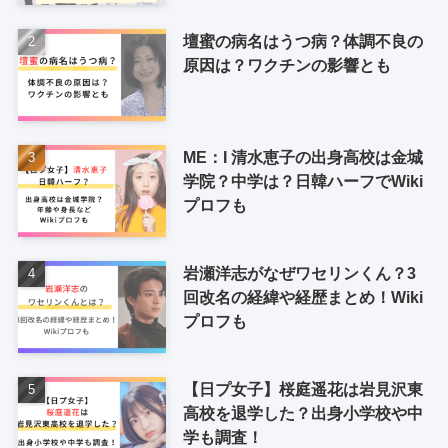
壇蜜の病名はうつ病？体調不良の
原因は？ワクチンの影響とも
ME：I 清水恵子の出身高校は金城
学院？中学は？日韓ハーフでWiki
プロフも
岩瀬洋志がなぜワセリンくん？3
回改名の経緯や経歴まとめ！Wiki
プロフも
【日プ女子】桜庭遥花は岩見沢東
高校を退学した？出身小学校や中
学も調査！